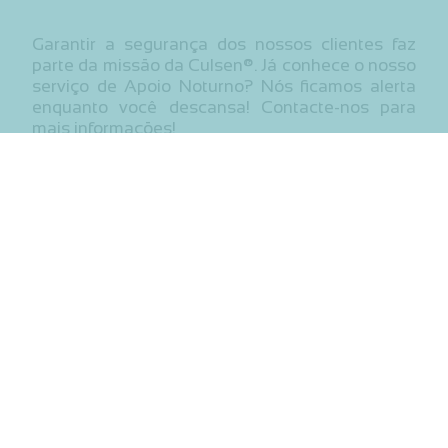
Garantir a segurança dos nossos clientes faz
parte da missão da Culsen®. Já conhece o nosso
serviço de Apoio Noturno? Nós ficamos alerta
enquanto você descansa! Contacte-nos para
mais informações!
Entre em contacto connosco
Nome
E-mail