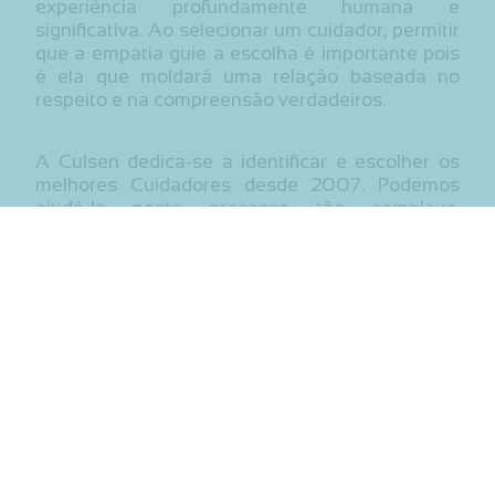
experiência profundamente humana e
significativa. Ao selecionar um cuidador, permitir
que a empatia guie a escolha é importante pois
é ela que moldará uma relação baseada no
respeito e na compreensão verdadeiros.
A Culsen dedica-se a identificar e escolher os
melhores Cuidadores desde 2007. Podemos
ajudá-lo neste processo tão complexo.
Contacte-nos para mais informações.
Entre em contacto connosco
Nome