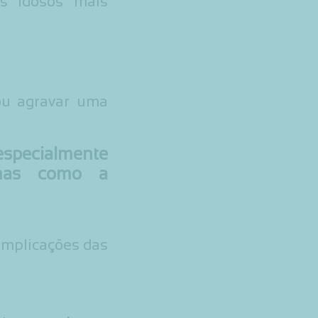
s Idosos mais
ou agravar uma
pecialmente
omas como a
complicações das