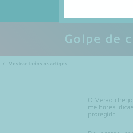
Golpe de c
Mostrar todos os artigos
O Verão chegou
melhores dica
protegido.