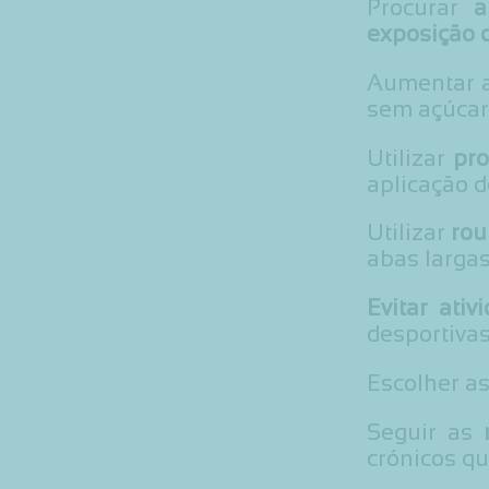
Procurar
a
exposição d
Aumentar 
sem açúcar 
Utilizar
pro
aplicação d
Utilizar
rou
abas largas
Evitar ati
desportivas
Escolher a
Seguir as
crónicos q