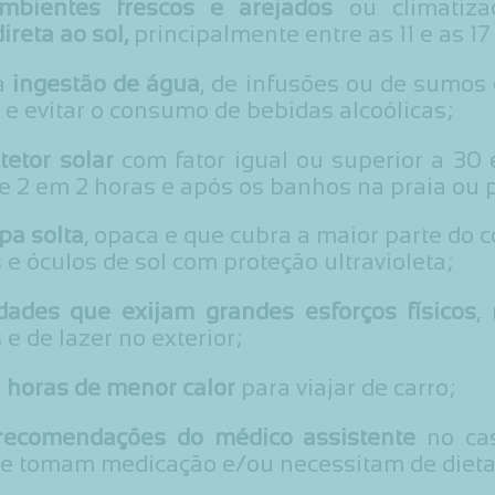
mbientes frescos e arejados
ou climatiz
ireta ao sol,
principalmente entre as 11 e as 17
a
ingestão de água
, de infusões ou de sumos 
e evitar o consumo de bebidas alcoólicas;
tetor solar
com fator igual ou superior a 30 
e 2 em 2 horas e após os banhos na praia ou p
pa solta
, opaca e que cubra a maior parte do 
 e óculos de sol com proteção ultravioleta;
vidades que exijam grandes esforços físicos
,
 e de lazer no exterior;
s
horas de menor calor
para viajar de carro;
recomendações do médico assistente
no cas
ue tomam medicação e/ou necessitam de dietas