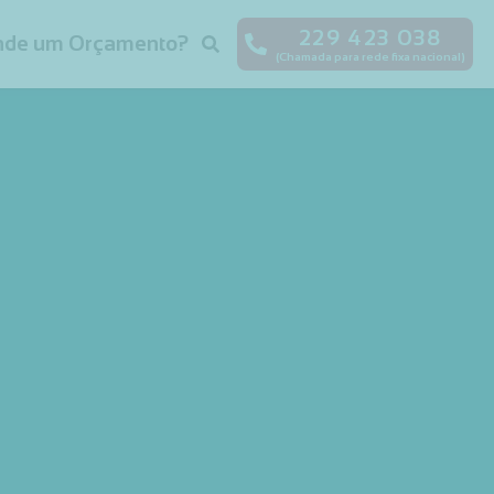
229 423 038
nde um Orçamento?
(Chamada para rede fixa nacional)