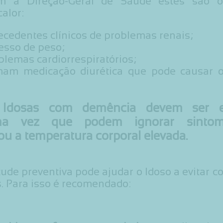
m a Direção-Geral de Saúde estes são o
calor:
ecedentes clínicos de problemas renais;
esso de peso;
blemas cardiorrespiratórios;
mam medicação diurética que pode causar 
 Idosas com demência devem ser es
uma vez que podem ignorar sint
ou a temperatura corporal elevada.
ude preventiva pode ajudar o Idoso a evitar 
. Para isso é recomendado: