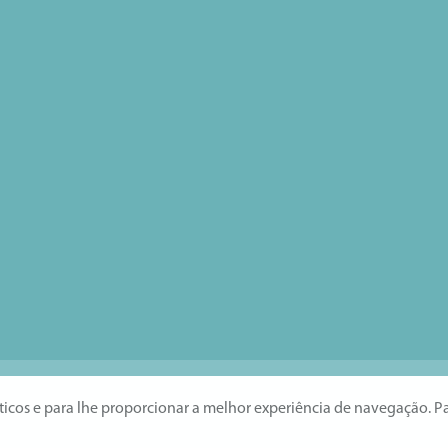
íticos e para lhe proporcionar a melhor experiência de navegação. P