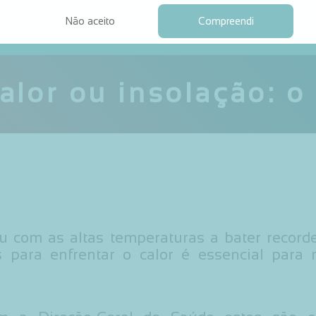
Não aceito
Compreendi
alor ou insolação: o
 com as altas temperaturas a bater record
s para enfrentar o calor é essencial para 