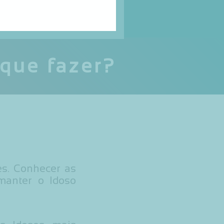
 que fazer?
es. Conhecer as
manter o Idoso