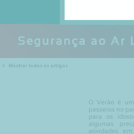
Segurança ao Ar L
Mostrar todos os artigos
O Verão é uma
passeios no pa
para os idoso
algumas prec
atividades em