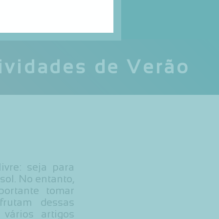
tividades de Verão
vre: seja para
ol. No entanto,
portante tomar
frutam dessas
vários artigos