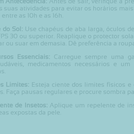
m Antecedência:
Antes de sair, verifique a p
s suas atividades para evitar os horários mais
entre as 10h e as 16h.
 do Sol:
Use chapéus de aba larga, óculos de 
PS 30 ou superior. Reaplique o protector sol
r ou suar em demasia. Dê preferência a roupa 
rsos Essenciais:
Carregue sempre uma gar
audáveis, medicamentos necessários e um 
s.
s Limites:
Esteja ciente dos limites físicos e 
s. Faça pausas regulares e procure sombra pa
ente de Insetos:
Aplique um repelente de in
eas expostas da pele.