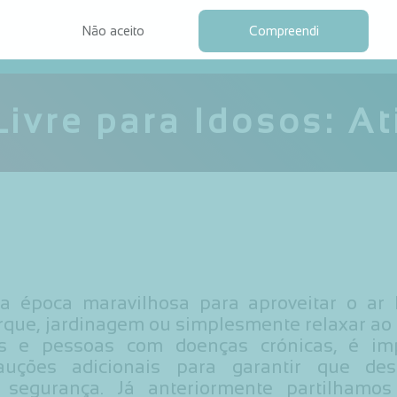
Não aceito
Compreendi
ivre para Idosos: A
 época maravilhosa para aproveitar o ar li
rque, jardinagem ou simplesmente relaxar ao s
s e pessoas com doenças crónicas, é im
auções adicionais para garantir que des
 segurança. Já anteriormente partilhamos 