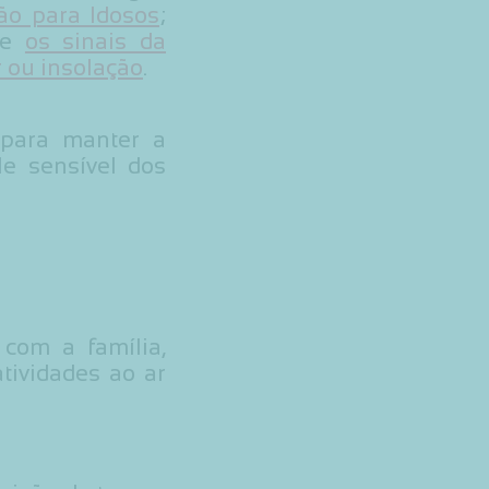
ão para Idosos
;
bre
os sinais da
r ou insolação
.
 para manter a
le sensível dos
com a família,
tividades ao ar