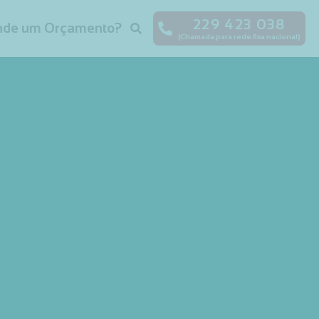
229 423 038
nde um Orçamento?
(Chamada para rede fixa nacional)