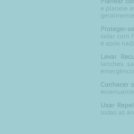
Planear co
e planeie a
geralmente 
Proteger-se
solar com F
e após nada
Levar Recu
lanches s
emergência
Conhecer o
extenuante
Usar Repel
todas as ár